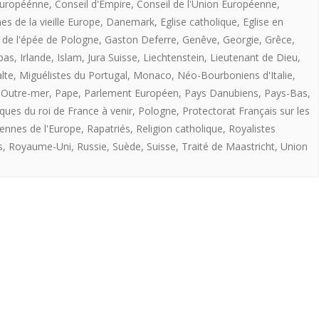
uropéénne
,
Conseil d'Empire
,
Conseil de l'Union Européenne
,
FRANCE
s de la vieille Europe
,
Danemark
,
Eglise catholique
,
Eglise en
 de l'épée de Pologne
,
Gaston Deferre
,
Genêve
,
Georgie
,
Grêce
,
A
pas
,
Irlande
,
Islam
,
Jura Suisse
,
Liechtenstein
,
Lieutenant de Dieu
,
VENIR
lte
,
Miguélistes du Portugal
,
Monaco
,
Néo-Bourboniens d'Italie
,
,
Outre-mer
,
Pape
,
Parlement Européen
,
Pays Danubiens
,
Pays-Bas
,
iques du roi de France à venir
,
Pologne
,
Protectorat Français sur les
iennes de l'Europe
,
Rapatriés
,
Religion catholique
,
Royalistes
s
,
Royaume-Uni
,
Russie
,
Suède
,
Suisse
,
Traité de Maastricht
,
Union