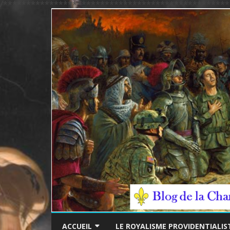
/*************************************************
ACCUEIL
LE ROYALISME PROVIDENTIALIS