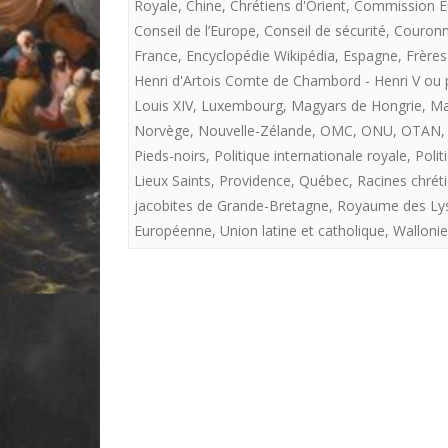
Royale
,
Chine
,
Chrétiens d'Orient
,
Commission E
Conseil de l’Europe
,
Conseil de sécurité
,
Couronne
France
,
Encyclopédie Wikipédia
,
Espagne
,
Frères
Henri d'Artois Comte de Chambord - Henri V ou 
Louis XIV
,
Luxembourg
,
Magyars de Hongrie
,
Ma
Norvège
,
Nouvelle-Zélande
,
OMC
,
ONU
,
OTAN
Pieds-noirs
,
Politique internationale royale
,
Polit
Lieux Saints
,
Providence
,
Québec
,
Racines chrét
jacobites de Grande-Bretagne
,
Royaume des Ly
Européenne
,
Union latine et catholique
,
Wallonie