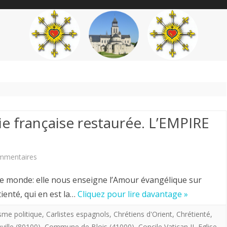
content
THÉME
AUTEUR
’ÉTENDARD
e française restaurée. L’EMPIRE
sur
mmentaires
Ce
ns le monde: elle nous enseigne l’Amour évangélique sur
que
tienté, qui en est la…
Cliquez pour lire davantage »
sera
sme politique
,
Carlistes espagnols
,
Chrétiens d'Orient
,
Chrétienté
,
ille (80100)
,
Commune de Blois (41000)
,
Concile Vatican II
,
Eglise