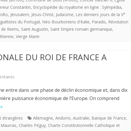
la
reur Constantin
,
Encyclopédie du royalisme en ligne : Sylmpédia
,
monarchie
olto
,
Jérusalem
,
Jésus-Christ
,
Judaïsme
,
Les derniers jours de la V°
française
guélistes du Portugal
,
Néo-Bourboniens d'Italie
,
Paradis
,
Révolution
 de Reims
,
Saint Augustin
,
Saint Empire romain germanique
,
restaurée.
pétienne
,
Vierge Marie
L’EMPIRE
DU
ONALE DU ROI DE FRANCE A
SAINT
ESPRIT.
sur
ntaires
POLITIQUE
agne entre dans une phase de déclin économique et, dans dix
INTERNATIONALE
remière puissance économique de l’Europe. On comprend
 »
DU
ROI
et étrangères
Allemagne
,
Andorre
,
Australie
,
Banque de France
,
 Maurras
,
Charles Péguy
,
Charte Constitutionnelle Catholique et
DE