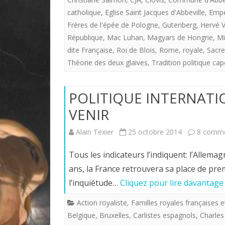
catholique
,
Eglise Saint Jacques d'Abbeville
,
Empe
Frères de l'épée de Pologne
,
Gutenberg
,
Hervé V
République
,
Mac Luhan
,
Magyars de Hongrie
,
Mi
dite Française
,
Roi de Blois
,
Rome
,
royale
,
Sacre
Théorie des deux glaives
,
Tradition politique ca
POLITIQUE INTERNATI
VENIR
Alain Texier
25 octobre 2014
8 comme
Tous les indicateurs l’indiquent: l’Allem
ans, la France retrouvera sa place de p
l’inquiétude…
Cliquez pour lire davantage
Action royaliste
,
Familles royales françaises 
Belgique
,
Bruxelles
,
Carlistes espagnols
,
Charles