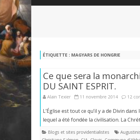
QUI SOMMES-NOUS?
ABÉCÉDAIRE DE LA CHARTE
LE FONDATEUR DE LA CHARTE
QUESTIONS/RÉPONSES
HISTORIQUE DES RENCONTRES
DÉVOTION AU SACRÉ-COEUR
L
NOUS SOUTENIR
LE ROYALISME RÉGENTISME
ÉTIQUETTE :
MAGYARS DE HONGRIE
QUIÉTISME?
Ce que sera la monarchi
DU SAINT ESPRIT.
Alain Texier
11 novembre 2014
12 co
L’Église est tout ce qu’il y a de Divin da
lequel a été fondée la civilisation. La Chré
Blogs et sites providentialistes
Augustini
Christiane Salmon
,
CJA
,
Clovis
,
Commune d'Abbev